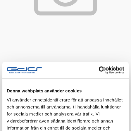
Denna webbplats använder cookies
Adapter CEE-intag 5-pol
Vi använder enhetsidentifierare för att anpassa innehållet
16A/Schuko
och annonserna till användarna, tillhandahålla funktioner
för sociala medier och analysera vår trafik. Vi
Övergångsadapter CEE-uttag till Schukouttag IP44
vidarebefordrar även sådana identifierare och annan
information från din enhet till de sociala medier och