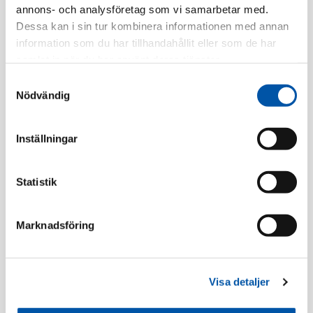
Artnr:
19685165
annons- och analysföretag som vi samarbetar med.
Dessa kan i sin tur kombinera informationen med annan
EAN-kod:
8017521184722
information som du har tillhandahållit eller som de har
Tillv. Artnr:
6.8516.S.GDS
samlat in när du har använt deras tjänster.
Finns i lager
Samtyckesval
Nödvändig
Registrera dig
Inställningar
Beskrivning
Statistik
Specifikation
Marknadsföring
Adapters
Visa detaljer