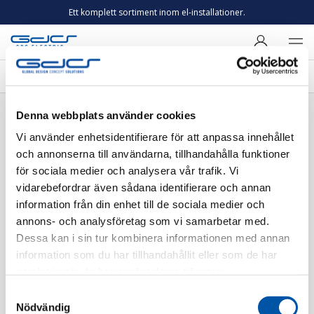
Ett komplett sortiment inom el-installationer.
Färger
Denna webbplats använder cookies
Vi använder enhetsidentifierare för att anpassa innehållet
och annonserna till användarna, tillhandahålla funktioner
för sociala medier och analysera vår trafik. Vi
Installationsmaterial
Strömbrytare/Vägguttag
vidarebefordrar även sådana identifierare och annan
information från din enhet till de sociala medier och
Filtrera
annons- och analysföretag som vi samarbetar med.
Dessa kan i sin tur kombinera informationen med annan
information som du har tillhandahållit eller som de har
Sortera på
0 produkt
samlat in när du har använt deras tjänster.
Samtyckesval
Det finns inga produkter
Nödvändig