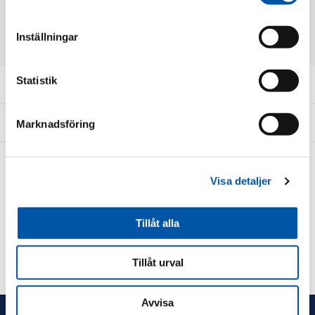
att visa i denna kategori.
Inställningar
Statistik
Kundservice
Information
Marknadsföring
Visa detaljer
Tillåt alla
Tillåt urval
Avvisa